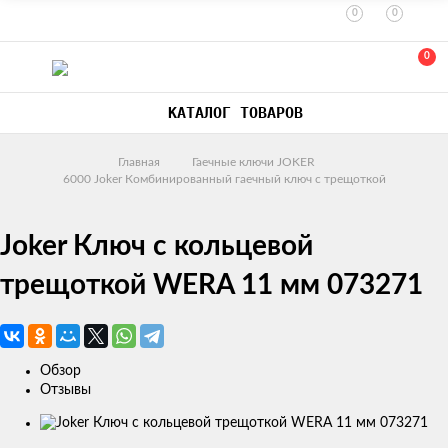
0
0
0
КАТАЛОГ ТОВАРОВ
Главная
Гаечные ключи JOKER
6000 Joker Комбинированный гаечный ключ с трещоткой
Joker Ключ с кольцевой
трещоткой WERA 11 мм 073271
Обзор
Отзывы
Изображения