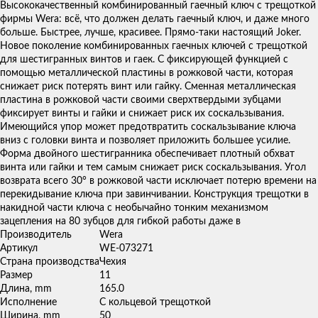
товаров
Высококачественный комбинированный гаечный ключ с трещоткой
фирмы Wera: всё, что должен делать гаечный ключ, и даже много
больше. Быстрее, лучше, красивее. Прямо-таки настоящий Joker.
Новое поколение комбинированных гаечных ключей с трещоткой
для шестигранных винтов и гаек. С фиксирующей функцией с
помощью металлической пластины в рожковой части, которая
снижает риск потерять винт или гайку. Сменная металлическая
пластина в рожковой части своими сверхтвердыми зубцами
фиксирует винты и гайки и снижает риск их соскальзывания.
Имеющийся упор может предотвратить соскальзывание ключа
вниз с головки винта и позволяет приложить большее усилие.
Форма двойного шестигранника обеспечивает плотный обхват
винта или гайки и тем самым снижает риск соскальзывания. Угол
возврата всего 30° в рожковой части исключает потерю времени на
перекидывание ключа при завинчивании. Конструкция трещотки в
накидной части ключа с необычайно тонким механизмом
зацепления на 80 зубцов для гибкой работы даже в
Производитель
Wera
Артикул
WE-073271
Страна производства
Чехия
Размер
11
Длина, mm
165.0
Исполнение
С кольцевой трещоткой
Ширина, mm
50