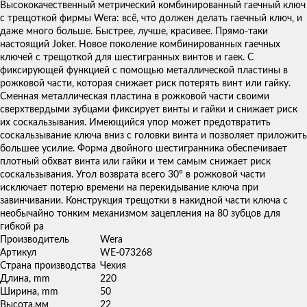
товаров
Высококачественный метрический комбинированный гаечный ключ
с трещоткой фирмы Wera: всё, что должен делать гаечный ключ, и
даже много больше. Быстрее, лучше, красивее. Прямо-таки
настоящий Joker. Новое поколение комбинированных гаечных
ключей с трещоткой для шестигранных винтов и гаек. С
фиксирующей функцией с помощью металлической пластины в
рожковой части, которая снижает риск потерять винт или гайку.
Сменная металлическая пластина в рожковой части своими
сверхтвердыми зубцами фиксирует винты и гайки и снижает риск
их соскальзывания. Имеющийся упор может предотвратить
соскальзывание ключа вниз с головки винта и позволяет приложить
большее усилие. Форма двойного шестигранника обеспечивает
плотный обхват винта или гайки и тем самым снижает риск
соскальзывания. Угол возврата всего 30° в рожковой части
исключает потерю времени на перекидывание ключа при
завинчивании. Конструкция трещотки в накидной части ключа с
необычайно тонким механизмом зацепления на 80 зубцов для
гибкой ра
Производитель
Wera
Артикул
WE-073268
Страна производства
Чехия
Длина, mm
220
Ширина, mm
50
Высота,мм
22