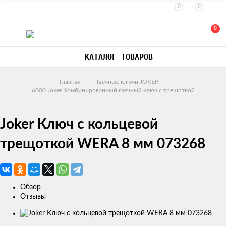
0
0
0
КАТАЛОГ ТОВАРОВ
Главная
Гаечные ключи JOKER
6000 Joker Комбинированный гаечный ключ с трещоткой
Joker Ключ с кольцевой
трещоткой WERA 8 мм 073268
Обзор
Отзывы
Изображения