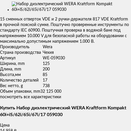
Изображения
товаров
15 сменных отверток VDE и 2 ручки-держателя 817 VDE Kraftform
в прочной поясной сумке. Поштучно проверенные инструменты по
стандарту IEC 60900. Поштучная проверка в водяной бане под
напряжением 10.000 V для безопасной работы на оборудовании с
максимально допустимым напряжением 1.000 В.
Производитель
Wera
Страна производства
Чехия
Артикул
WE-059030
Ширина, mm
125
Длина, mm
200
Высота,мм
85
Количество деталей
17
Вес нетто, g
738
Объем упаковки, mm3
2 125 000
посмотреть все характеристики
Купить Набор диэлектрический WERA Kraftform Kompakt
60i+iS/62i/65i/67i/17 059030
Цена