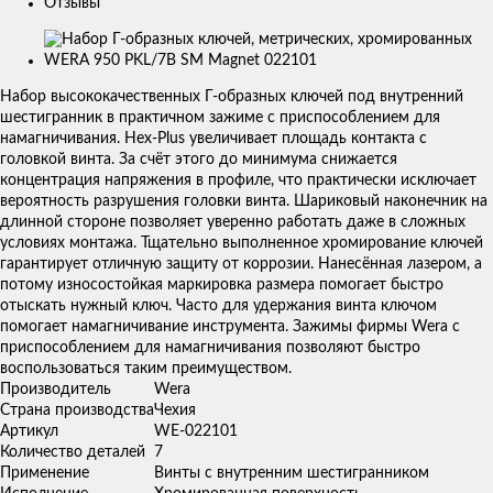
Отзывы
Изображения
товаров
Набор высококачественных Г-образных ключей под внутренний
шестигранник в практичном зажиме с приспособлением для
намагничивания. Hex-Plus увеличивает площадь контакта с
головкой винта. За счёт этого до минимума снижается
концентрация напряжения в профиле, что практически исключает
вероятность разрушения головки винта. Шариковый наконечник на
длинной стороне позволяет уверенно работать даже в сложных
условиях монтажа. Тщательно выполненное хромирование ключей
гарантирует отличную защиту от коррозии. Нанесённая лазером, а
потому износостойкая маркировка размера помогает быстро
отыскать нужный ключ. Часто для удержания винта ключом
помогает намагничивание инструмента. Зажимы фирмы Wera с
приспособлением для намагничивания позволяют быстро
воспользоваться таким преимуществом.
Производитель
Wera
Страна производства
Чехия
Артикул
WE-022101
Количество деталей
7
Применение
Винты с внутренним шестигранником