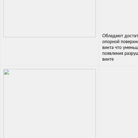
Обладают доста
опорной поверхн
винта что уменьш
появления разру
винте