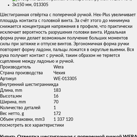
Изображения
товаров
Шестигранная отвёртка с поперечной ручкой. Hex-Plus увеличивает
площадь контакта с головкой винта. За счёт этого до минимума
снижается концентрация напряжения в профиле, что практически
исключает вероятность разрушения головки винта. Идеальная
форма ручки делает возможным получение больших моментов
силы при затяжке и отпуске винтов. Эргономичная форма ручки
повторяет форму ладони, пальцы ложатся в округлые выемки. Вся
рука получает контакт с ручкой, таким образом не теряется
сцепление между ладонью и ручкой.
Производитель
Wera
Страна производства
Чехия
Артикул
WE-013305
Внутренний шестигранник
да
Длина, mm
183
Высота,мм
16
Ширина, mm
70
Количество деталей
1
Вес нетто, g
172
Объем упаковки, mm3
1 337 120
посмотреть все характеристики
Купить Отвертка шестигранная с поперечной ручкой WERA